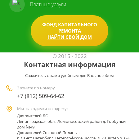
Платные услуги
ФОНД КАПИТАЛЬНОГО
РЕМОНТА
НАЙТИ СВОЙ ДОМ
© 2015 - 2022
Контактная информация
Свяжитесь с нами удобным для Вас способом
Звоните по номеру
+7 (812) 509-64-62
Мы находимся по адресу:
Для жителей ЛО:
Ленинградская обл., Ломоносовский район д. Горбунки
дом №49
Для жителей Сосновой Поляны :
г. Санкт Петербург, Петергофское шоссе, д. 73, литер У, 6-Н